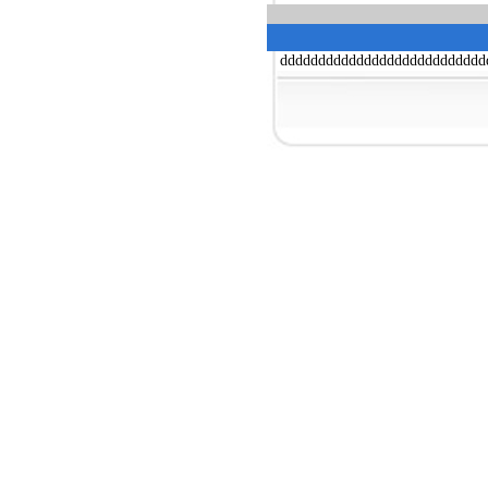
ddddddddddddddddddddddddddd